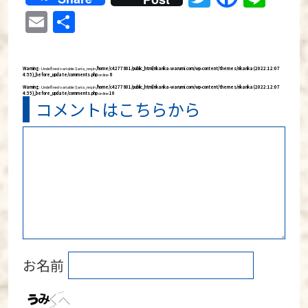
Email
共
有
Warning
: Undefined variable $aria_req in
/home/c4277801/public_html/rikarika-warumi.com/wp-content/themes/rikarika (2022:12:07
4:55)_before_update/comments.php
on line
8
Warning
: Undefined variable $aria_req in
/home/c4277801/public_html/rikarika-warumi.com/wp-content/themes/rikarika (2022:12:07
4:55)_before_update/comments.php
on line
10
コメントはこちらから
お名前