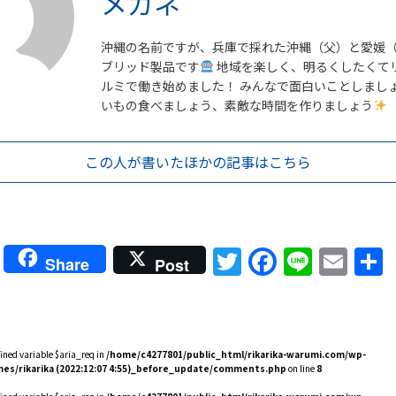
メガネ
沖縄の名前ですが、兵庫で採れた沖縄（父）と愛媛
ブリッド製品です
地域を楽しく、明るくしたくて
ルミで働き始めました！ みんなで面白いことしまし
いもの食べましょう、素敵な時間を作りましょう
この人が書いた
ほかの記事はこちら
Twitter
Faceboo
Line
Ema
Share
Post
fined variable $aria_req in
/home/c4277801/public_html/rikarika-warumi.com/wp-
es/rikarika (2022:12:07 4:55)_before_update/comments.php
on line
8