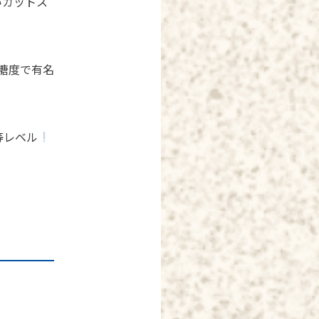
いカットス
糖度で有名
等レベル