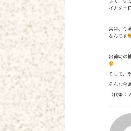
さて、リ
イカを土
実は、今
なんです
出荷時の
そして、
そんな今
（代筆：