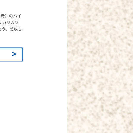
（母）のハイ
リカリカワ
ょう、美味し
k
il
共
有