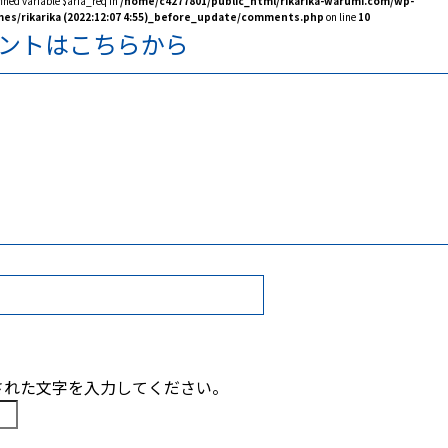
fined variable $aria_req in
/home/c4277801/public_html/rikarika-warumi.com/wp-
es/rikarika (2022:12:07 4:55)_before_update/comments.php
on line
10
ントはこちらから
された文字を入力してください。