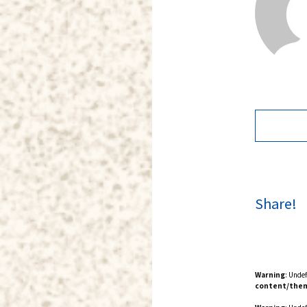
Share!
Warning
: Unde
content/them