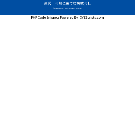
運営：今帰仁来てね株式会社
© Nakijin Kitene Co.,Ltd. All Rights Reserved.
PHP Code Snippets
Powered By :
XYZScripts.com