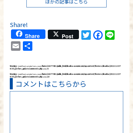
ほかの記事はこちら
Share!
Twitter
Faceb
Lin
Share
Post
Email
共
有
Warning
: Undefined variable $aria_req in
/home/c4277801/public_html/rikarika-warumi.com/wp-content/themes/rikarika (2022:12:07
4:55)_before_update/comments.php
on line
8
Warning
: Undefined variable $aria_req in
/home/c4277801/public_html/rikarika-warumi.com/wp-content/themes/rikarika (2022:12:07
4:55)_before_update/comments.php
on line
10
コメントはこちらから