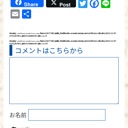
Twitter
Faceb
Lin
Share
Post
Email
共
有
Warning
: Undefined variable $aria_req in
/home/c4277801/public_html/rikarika-warumi.com/wp-content/themes/rikarika (2022:12:07
4:55)_before_update/comments.php
on line
8
Warning
: Undefined variable $aria_req in
/home/c4277801/public_html/rikarika-warumi.com/wp-content/themes/rikarika (2022:12:07
4:55)_before_update/comments.php
on line
10
コメントはこちらから
お名前