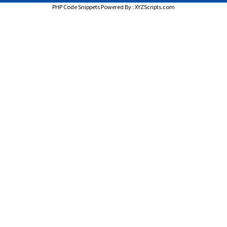
PHP Code Snippets
Powered By :
XYZScripts.com