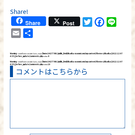
Share!
Twitter
Faceb
Lin
Share
Post
Email
共
有
Warning
: Undefined variable $aria_req in
/home/c4277801/public_html/rikarika-warumi.com/wp-content/themes/rikarika (2022:12:07
4:55)_before_update/comments.php
on line
8
Warning
: Undefined variable $aria_req in
/home/c4277801/public_html/rikarika-warumi.com/wp-content/themes/rikarika (2022:12:07
4:55)_before_update/comments.php
on line
10
コメントはこちらから