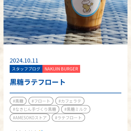
2024.10.11
スタッフブログ
NAKIJIN BURGER
黒糖ラテフロート
#黒糖
#フロート
#カフェラテ
#なきじん手づくり黒糖
#黒糖ミルク
#AMESOKOストア
#ラテフロート