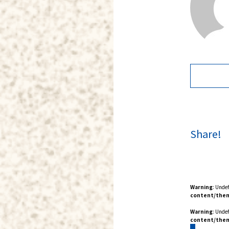
Share!
Warning
: Unde
content/them
Warning
: Unde
content/them