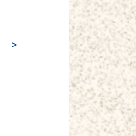
k
il
共
有