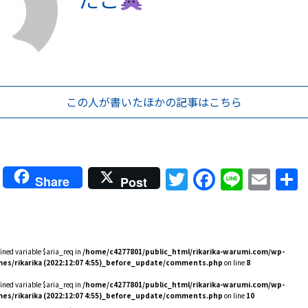
この人が書いた
ほかの記事はこちら
Twitter
Faceboo
Line
Ema
Share
Post
fined variable $aria_req in
/home/c4277801/public_html/rikarika-warumi.com/wp-
es/rikarika (2022:12:07 4:55)_before_update/comments.php
on line
8
fined variable $aria_req in
/home/c4277801/public_html/rikarika-warumi.com/wp-
es/rikarika (2022:12:07 4:55)_before_update/comments.php
on line
10