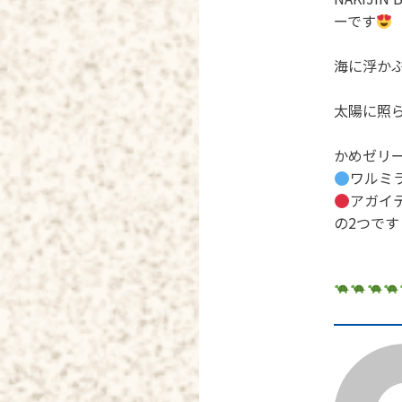
ーです
海に浮か
太陽に照
かめゼリ
ワルミ
アガイ
の2つで