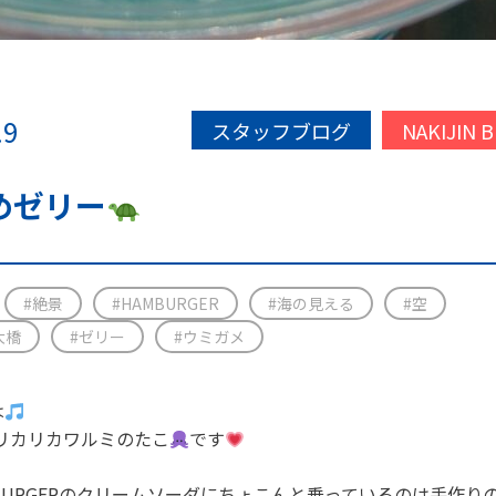
.9
スタッフブログ
NAKIJIN 
めゼリー
#絶景
#HAMBURGER
#海の見える
#空
大橋
#ゼリー
#ウミガメ
は
IN リカリカワルミのたこ
です
IN BURGERのクリームソーダにちょこんと乗っているのは手作り