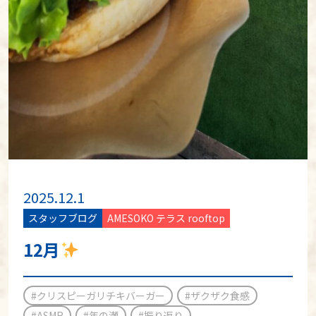
2025.12.1
スタッフブログ
AMESOKO テラス rooftop
12月
#クリスピーガリチキバーガー
#ザクザク食感
#ASMR
#年の瀬
#振り返り