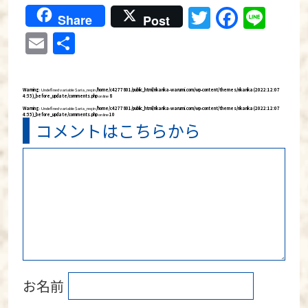
Twitter
Faceb
Lin
Share
Post
Email
共
有
Warning
: Undefined variable $aria_req in
/home/c4277801/public_html/rikarika-warumi.com/wp-content/themes/rikarika (2022:12:07
4:55)_before_update/comments.php
on line
8
Warning
: Undefined variable $aria_req in
/home/c4277801/public_html/rikarika-warumi.com/wp-content/themes/rikarika (2022:12:07
4:55)_before_update/comments.php
on line
10
コメントはこちらから
お名前