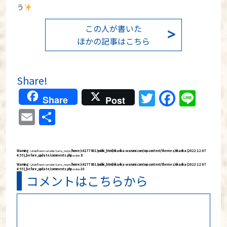
う
この人が書いた
ほかの記事はこちら
Share!
Twitter
Faceb
Lin
Share
Post
Email
共
有
Warning
: Undefined variable $aria_req in
/home/c4277801/public_html/rikarika-warumi.com/wp-content/themes/rikarika (2022:12:07
4:55)_before_update/comments.php
on line
8
Warning
: Undefined variable $aria_req in
/home/c4277801/public_html/rikarika-warumi.com/wp-content/themes/rikarika (2022:12:07
4:55)_before_update/comments.php
on line
10
コメントはこちらから