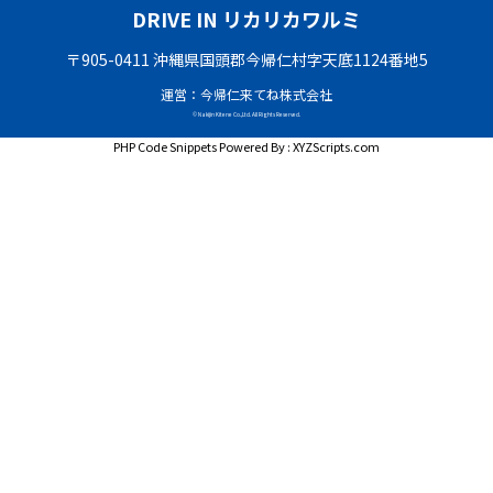
DRIVE IN リカリカワルミ
〒905-0411 沖縄県国頭郡今帰仁村字天底1124番地5
運営：今帰仁来てね株式会社
© Nakijin Kitene Co.,Ltd. All Rights Reserved.
PHP Code Snippets
Powered By :
XYZScripts.com