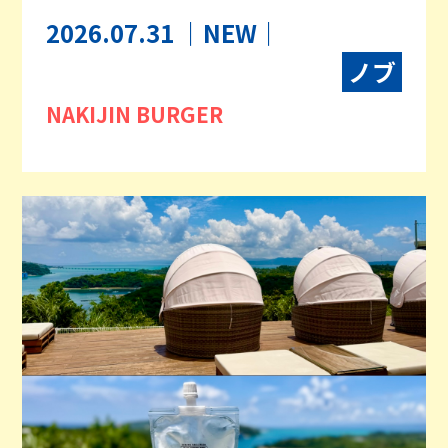
2026.07.31
｜NEW｜
ノブ
NAKIJIN BURGER