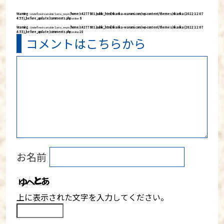
Warning
: Undefined variable $aria_req in
/home/c4277801/public_html/rikarika-warumi.com/wp-content/themes/rikarika (2022:12:07
4:55)_before_update/comments.php
on line
8
Warning
: Undefined variable $aria_req in
/home/c4277801/public_html/rikarika-warumi.com/wp-content/themes/rikarika (2022:12:07
4:55)_before_update/comments.php
on line
10
コメントはこちらから
お名前
上に表示された文字を入力してください。