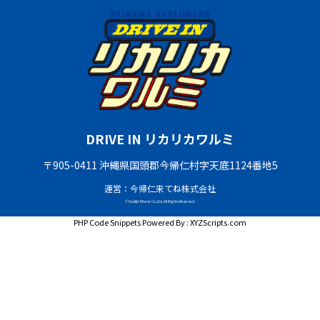
DRIVE IN リカリカワルミ
〒905-0411 沖縄県国頭郡今帰仁村字天底1124番地5
運営：今帰仁来てね株式会社
© Nakijin Kitene Co.,Ltd. All Rights Reserved.
PHP Code Snippets
Powered By :
XYZScripts.com