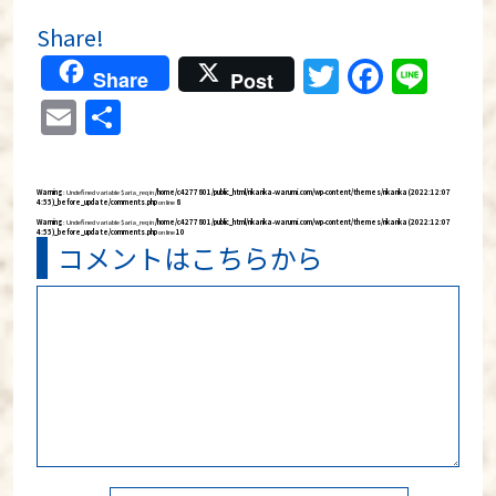
Share!
Twitter
Faceb
Lin
Share
Post
Email
共
有
Warning
: Undefined variable $aria_req in
/home/c4277801/public_html/rikarika-warumi.com/wp-content/themes/rikarika (2022:12:07
4:55)_before_update/comments.php
on line
8
Warning
: Undefined variable $aria_req in
/home/c4277801/public_html/rikarika-warumi.com/wp-content/themes/rikarika (2022:12:07
4:55)_before_update/comments.php
on line
10
コメントはこちらから