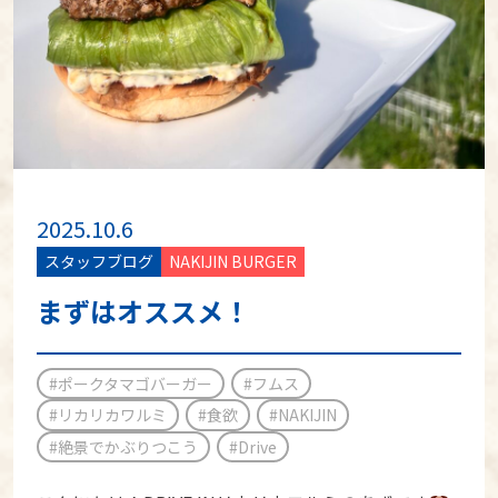
2025.10.6
スタッフブログ
NAKIJIN BURGER
まずはオススメ！
#ポークタマゴバーガー
#フムス
#リカリカワルミ
#食欲
#NAKIJIN
#絶景でかぶりつこう
#Drive