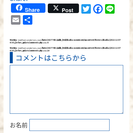
Twitter
Faceb
Lin
Share
Post
Email
共
有
Warning
: Undefined variable $aria_req in
/home/c4277801/public_html/rikarika-warumi.com/wp-content/themes/rikarika (2022:12:07
4:55)_before_update/comments.php
on line
8
Warning
: Undefined variable $aria_req in
/home/c4277801/public_html/rikarika-warumi.com/wp-content/themes/rikarika (2022:12:07
4:55)_before_update/comments.php
on line
10
コメントはこちらから
お名前