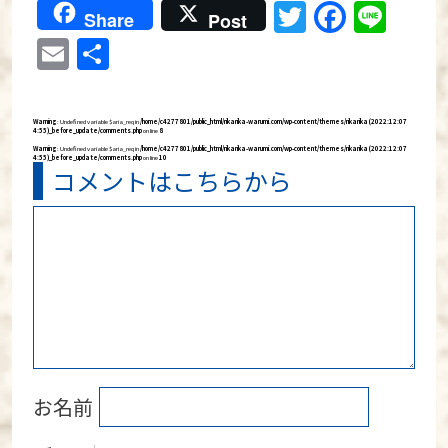
Twitter
Faceb
Lin
Share
Post
Email
分
享
Warning
: Undefined variable $aria_req in
/home/c4277801/public_html/rikarika-warumi.com/wp-content/themes/rikarika (2022:12:07
4:55)_before_update/comments.php
on line
8
Warning
: Undefined variable $aria_req in
/home/c4277801/public_html/rikarika-warumi.com/wp-content/themes/rikarika (2022:12:07
4:55)_before_update/comments.php
on line
10
コメントはこちらから
お名前