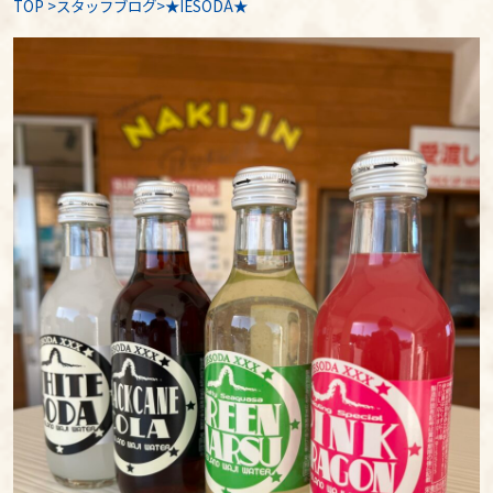
TOP
>
スタッフブログ
>★IESODA★