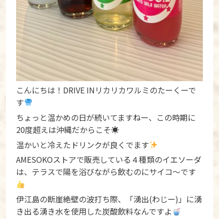
こんにちは！DRIVE INリカリカワルミのたーくーで
す
ちょっと温かめの日が続いてますねー、この時期に
20度超えは沖縄だからこそ☀
温かいと冷えたドリンクが良くでます
AMESOKOストアで販売している４種類のイエソーダ
は、テラスで陽を浴びながら飲むのにサイコ～です
伊江島の断崖絶壁の波打ち際、「湧出(わじー)」に湧
き出る湧き水を使用した炭酸飲料なんですよ