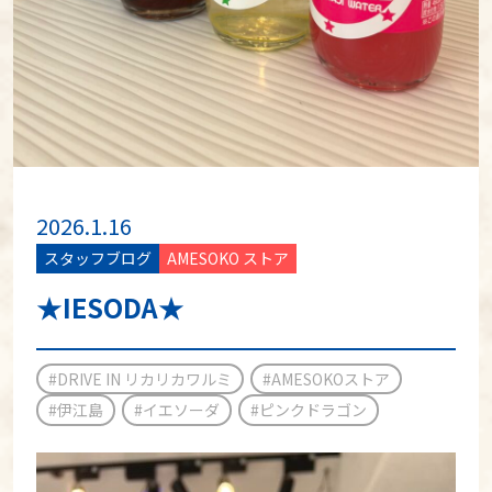
2026.1.16
スタッフブログ
AMESOKO ストア
★IESODA★
#DRIVE IN リカリカワルミ
#AMESOKOストア
#伊江島
#イエソーダ
#ピンクドラゴン