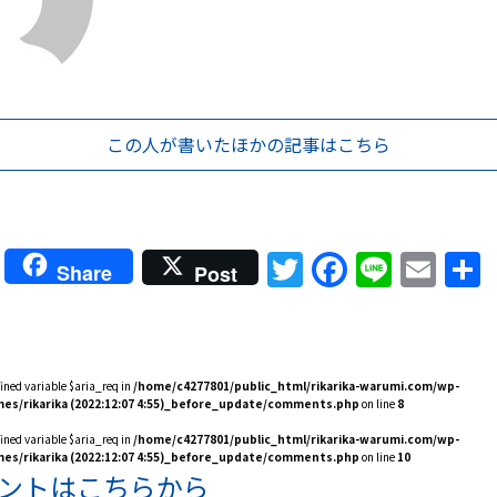
この人が書いた
ほかの記事はこちら
Twitter
Faceboo
Line
Ema
Share
Post
fined variable $aria_req in
/home/c4277801/public_html/rikarika-warumi.com/wp-
es/rikarika (2022:12:07 4:55)_before_update/comments.php
on line
8
fined variable $aria_req in
/home/c4277801/public_html/rikarika-warumi.com/wp-
es/rikarika (2022:12:07 4:55)_before_update/comments.php
on line
10
ントはこちらから