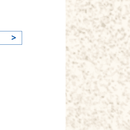
k
il
分
享