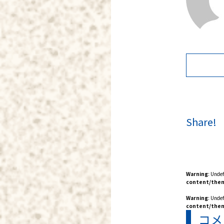
Share!
Warning
: Unde
content/them
Warning
: Unde
content/them
コメ