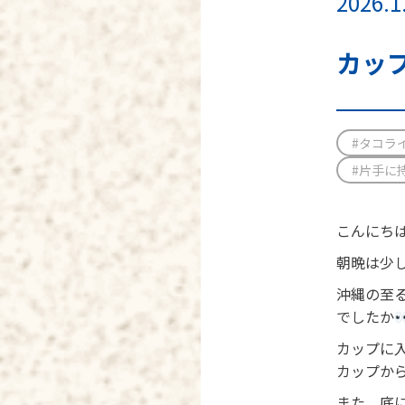
2026.1
カッ
#タコラ
#片手に
こんにちは
朝晩は少
沖縄の至
でしたか
カップに
カップか
また、底