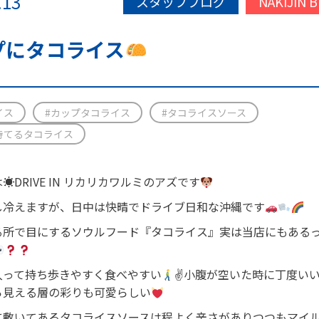
.13
スタッフブログ
NAKIJIN 
プにタコライス
イス
#カップタコライス
#タコライスソース
持てるタコライス
☀︎DRIVE IN リカリカワルミのアズです
し冷えますが、日中は快晴でドライブ日和な沖縄です
る所で目にするソウルフード『タコライス』実は当店にもある
入って持ち歩きやすく食べやすい
✌
小腹が空いた時に丁度い
ら見える層の彩りも可愛らしい
に敷いてあるタコライスソースは程よく辛さがありつつもマイ