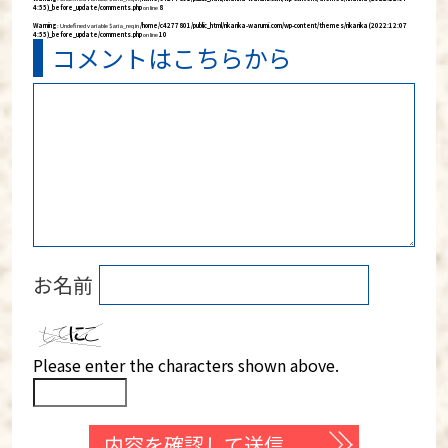
4:55)_before_update/comments.php
on line
8
Warning
: Undefined variable $aria_req in
/home/c4277801/public_html/rikarika-warumi.com/wp-content/themes/rikarika (2022:12:07
4:55)_before_update/comments.php
on line
10
コメントはこちらから
お名前
Please enter the characters shown above.