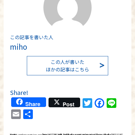
この記事を書いた人
miho
この人が書いた
ほかの記事はこちら
Share!
Twitter
Faceb
Lin
Share
Post
Email
分
享
Warning
: Undefined variable $aria_req in
/home/c4277801/public_html/rikarika-warumi.com/wp-content/themes/rikarika (2022:12:07