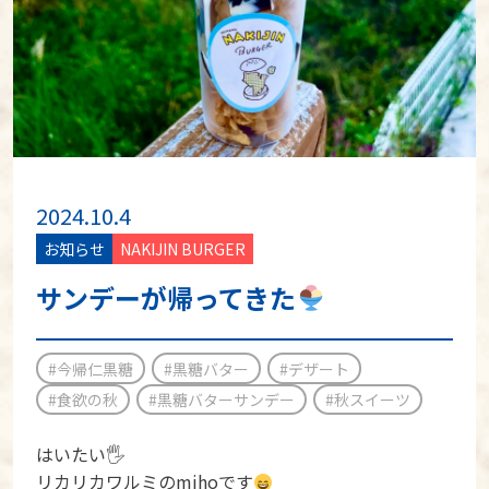
2024.10.4
お知らせ
NAKIJIN BURGER
サンデーが帰ってきた
#今帰仁黒糖
#黒糖バター
#デザート
#食欲の秋
#黒糖バターサンデー
#秋スイーツ
はいたい🖐️
リカリカワルミのmihoです