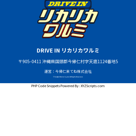
DRIVE IN リカリカワルミ
〒905-0411 沖縄県国頭郡今帰仁村字天底1124番地5
運営：今帰仁来てね株式会社
© Nakijin Kitene Co.,Ltd. All Rights Reserved.
PHP Code Snippets
Powered By :
XYZScripts.com