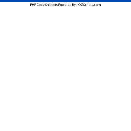
PHP Code Snippets
Powered By :
XYZScripts.com