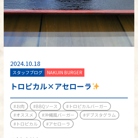
2024.10.18
スタッフブログ
NAKIJIN BURGER
トロピカル×アセローラ
#お肉
#BBQソース
#トロピカルバーガー
#オススメ
#沖縄風バーガー
#デブスタグラム
#トロピカル
#アセローラ