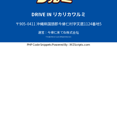
DRIVE IN リカリカワルミ
〒905-0411 沖縄県国頭郡今帰仁村字天底1124番地5
運営：今帰仁来てね株式会社
© Nakijin Kitene Co.,Ltd. All Rights Reserved.
PHP Code Snippets
Powered By :
XYZScripts.com