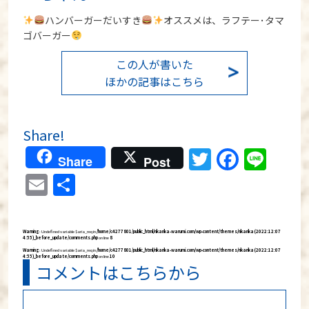
ハンバーガーだいすき
オススメは、ラフテー･タマ
ゴバーガー
この人が書いた
ほかの記事はこちら
Share!
Twitter
Faceb
Lin
Share
Post
Email
分
享
Warning
: Undefined variable $aria_req in
/home/c4277801/public_html/rikarika-warumi.com/wp-content/themes/rikarika (2022:12:07
4:55)_before_update/comments.php
on line
8
Warning
: Undefined variable $aria_req in
/home/c4277801/public_html/rikarika-warumi.com/wp-content/themes/rikarika (2022:12:07
4:55)_before_update/comments.php
on line
10
コメントはこちらから