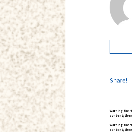
Share!
Warning
: Unde
content/them
Warning
: Unde
content/them