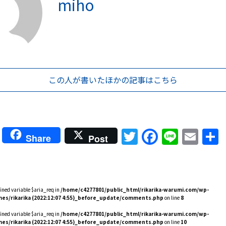
miho
この人が書いた
ほかの記事はこちら
Twitter
Faceboo
Line
Ema
Share
Post
fined variable $aria_req in
/home/c4277801/public_html/rikarika-warumi.com/wp-
es/rikarika (2022:12:07 4:55)_before_update/comments.php
on line
8
fined variable $aria_req in
/home/c4277801/public_html/rikarika-warumi.com/wp-
es/rikarika (2022:12:07 4:55)_before_update/comments.php
on line
10