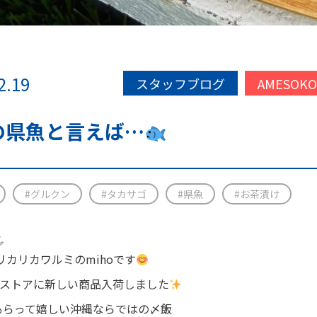
2.19
スタッフブログ
AMESOK
の県魚と言えば…
#グルクン
#タカサゴ
#県魚
#お茶漬け
️
IN リカリカワルミのmihoです
KOストアに新しい商品入荷しました
もらって嬉しい沖縄ならではの〆飯