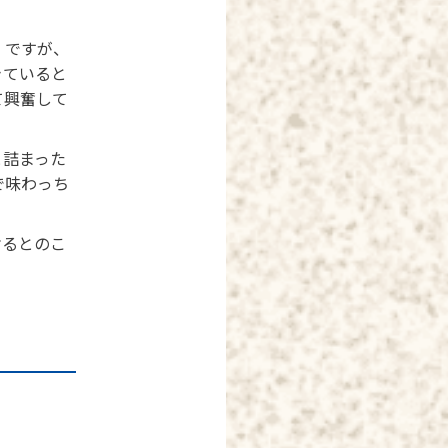
」ですが、
きていると
て興奮して
と詰まった
で味わっち
ケるとのこ