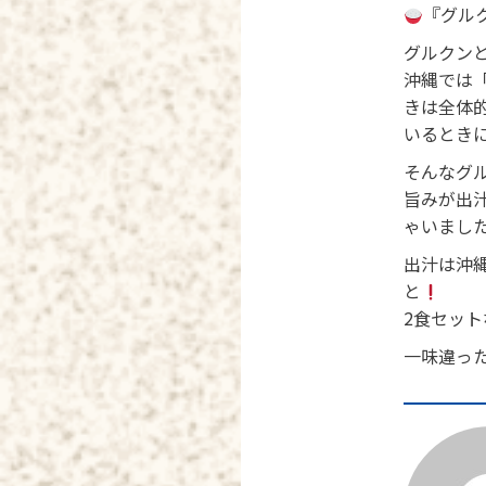
『グル
グルクン
沖縄では
きは全体
いるとき
そんなグ
旨みが出
ゃいまし
出汁は沖
と
2食セッ
一味違っ