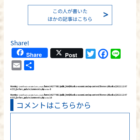
この人が書いた
ほかの記事はこちら
Share!
Twitter
Faceb
Lin
Share
Post
Email
分
享
Warning
: Undefined variable $aria_req in
/home/c4277801/public_html/rikarika-warumi.com/wp-content/themes/rikarika (2022:12:07
4:55)_before_update/comments.php
on line
8
Warning
: Undefined variable $aria_req in
/home/c4277801/public_html/rikarika-warumi.com/wp-content/themes/rikarika (2022:12:07
4:55)_before_update/comments.php
on line
10
コメントはこちらから