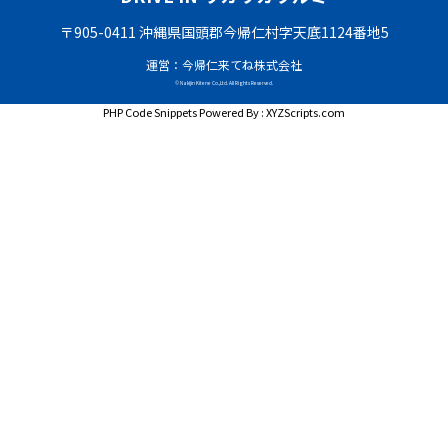
〒905-0411 沖縄県国頭郡今帰仁村字天底1124番地5
運営：今帰仁来てね株式会社
© Nakijin Kitene Co.,Ltd. All Rights Reserved.
PHP Code Snippets
Powered By :
XYZScripts.com