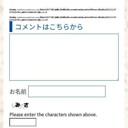
Warning
: Undefined variable $aria_req in
/home/c4277801/public_html/rikarika-warumi.com/wp-content/themes/rikarika (2022:12:07
4:55)_before_update/comments.php
on line
8
Warning
: Undefined variable $aria_req in
/home/c4277801/public_html/rikarika-warumi.com/wp-content/themes/rikarika (2022:12:07
4:55)_before_update/comments.php
on line
10
コメントはこちらから
お名前
Please enter the characters shown above.