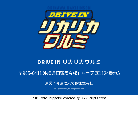
DRIVE IN リカリカワルミ
〒905-0411 沖縄県国頭郡今帰仁村字天底1124番地5
運営：今帰仁来てね株式会社
© Nakijin Kitene Co.,Ltd. All Rights Reserved.
PHP Code Snippets
Powered By :
XYZScripts.com