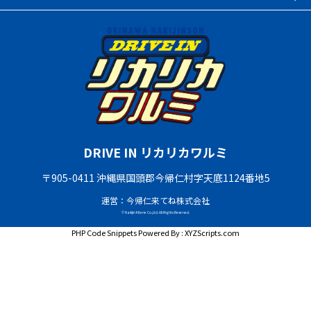
DRIVE IN リカリカワルミ
〒905-0411 沖縄県国頭郡今帰仁村字天底1124番地5
運営：今帰仁来てね株式会社
© Nakijin Kitene Co.,Ltd. All Rights Reserved.
PHP Code Snippets
Powered By :
XYZScripts.com