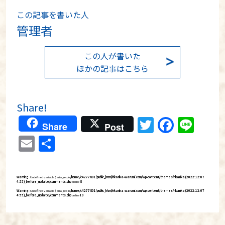
この記事を書いた人
管理者
この人が書いた
ほかの記事はこちら
Share!
Twitter
Faceb
Lin
Share
Post
Email
分
享
Warning
: Undefined variable $aria_req in
/home/c4277801/public_html/rikarika-warumi.com/wp-content/themes/rikarika (2022:12:07
4:55)_before_update/comments.php
on line
8
Warning
: Undefined variable $aria_req in
/home/c4277801/public_html/rikarika-warumi.com/wp-content/themes/rikarika (2022:12:07
4:55)_before_update/comments.php
on line
10