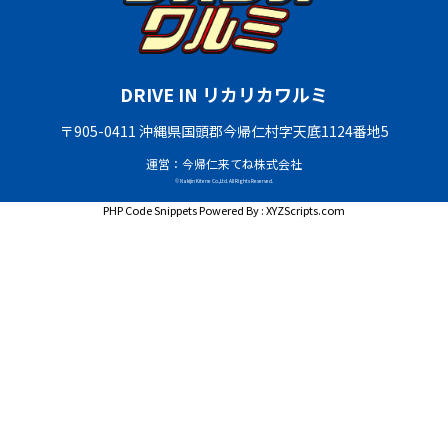
DRIVE IN リカリカワルミ
〒905-0411 沖縄県国頭郡今帰仁村字天底1124番地5
運営：今帰仁来てね株式会社
© Nakijin Kitene Co.,Ltd. All Rights Reserved.
PHP Code Snippets
Powered By :
XYZScripts.com