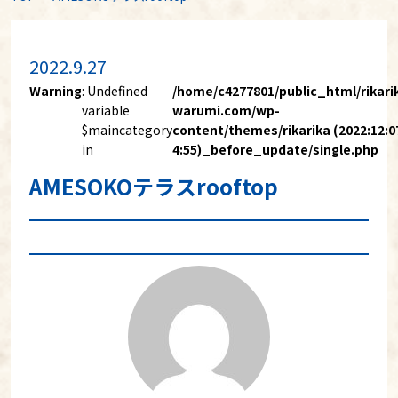
2022.9.27
Warning
: Undefined
/home/c4277801/public_html/rikari
variable
warumi.com/wp-
$maincategory
content/themes/rikarika (2022:12:0
in
4:55)_before_update/single.php
AMESOKOテラスrooftop