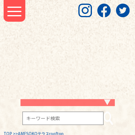
TOP
>
>AMESOKOテラスrooftop