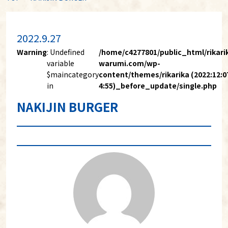
2022.9.27
Warning
: Undefined
/home/c4277801/public_html/rikari
variable
warumi.com/wp-
$maincategory
content/themes/rikarika (2022:12:0
in
4:55)_before_update/single.php
NAKIJIN BURGER