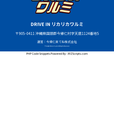
DRIVE IN リカリカワルミ
〒905-0411 沖縄県国頭郡今帰仁村字天底1124番地5
運営：今帰仁来てね株式会社
© Nakijin Kitene Co.,Ltd. All Rights Reserved.
PHP Code Snippets
Powered By :
XYZScripts.com