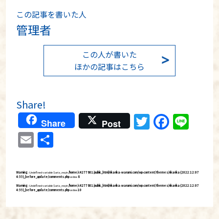
この記事を書いた人
管理者
この人が書いた
ほかの記事はこちら
Share!
Twitter
Faceb
Lin
Share
Post
Email
分
享
Warning
: Undefined variable $aria_req in
/home/c4277801/public_html/rikarika-warumi.com/wp-content/themes/rikarika (2022:12:07
4:55)_before_update/comments.php
on line
8
Warning
: Undefined variable $aria_req in
/home/c4277801/public_html/rikarika-warumi.com/wp-content/themes/rikarika (2022:12:07
4:55)_before_update/comments.php
on line
10