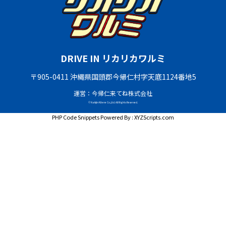
DRIVE IN リカリカワルミ
〒905-0411 沖縄県国頭郡今帰仁村字天底1124番地5
運営：今帰仁来てね株式会社
© Nakijin Kitene Co.,Ltd. All Rights Reserved.
PHP Code Snippets
Powered By :
XYZScripts.com