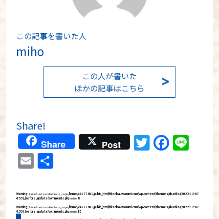
この記事を書いた人
miho
この人が書いた
ほかの記事はこちら
Share!
Twitter
Faceb
Lin
Share
Post
Email
共
有
Warning
: Undefined variable $aria_req in
/home/c4277801/public_html/rikarika-warumi.com/wp-content/themes/rikarika (2022:12:07
4:55)_before_update/comments.php
on line
8
Warning
: Undefined variable $aria_req in
/home/c4277801/public_html/rikarika-warumi.com/wp-content/themes/rikarika (2022:12:07
4:55)_before_update/comments.php
on line
10