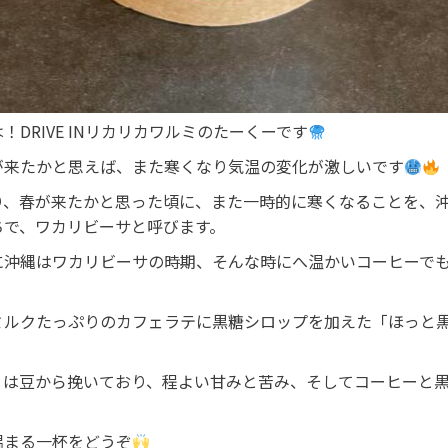
！DRIVE INリカリカワルミのたーくーです
が来たかと思えば、また寒くなり気温の変化が激しいです
り、春が来たかと思った頃に、また一時的に寒くなることを、
ちで、ワカリビーサと呼びます。
に沖縄はワカリビーサの時期、そんな時にへ温かいコーヒーで
ミルクたっぷりのカフェラテに黒糖シロップを加えた「ほっと
ノは豆から挽いており、程よい甘みと苦み、そしてコーヒーと
温まる一杯をどうぞ