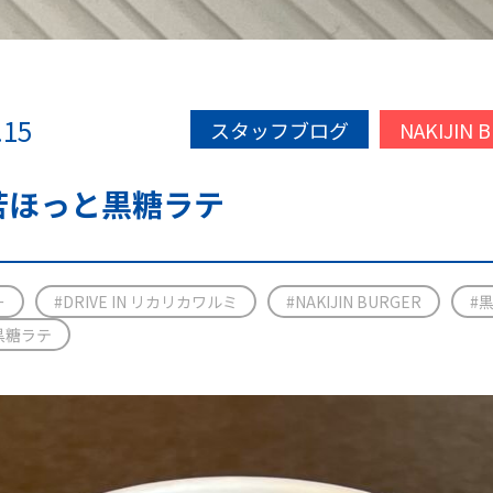
.15
スタッフブログ
NAKIJIN 
苦ほっと黒糖ラテ
ー
#DRIVE IN リカリカワルミ
#NAKIJIN BURGER
#
黒糖ラテ