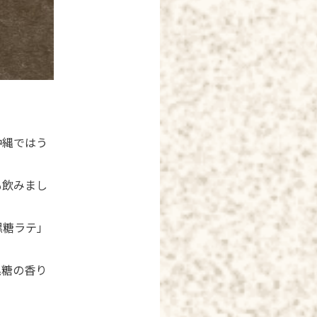
沖縄ではう
も飲みまし
黒糖ラテ」
黒糖の香り