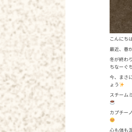
こんにちは
最近、春
冬が終わ
ちなーぐ
今、まさ
ょう
スチーム
カプチー
心も体も