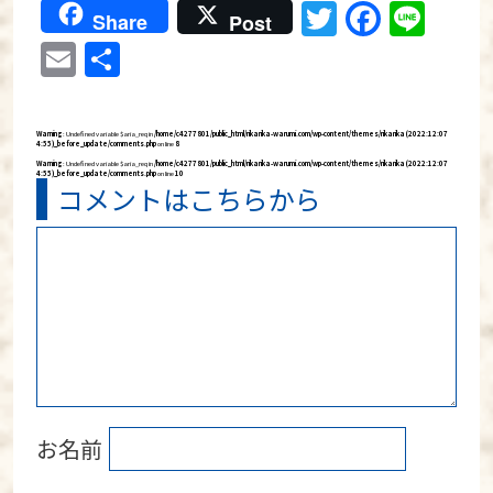
Twitter
Faceb
Lin
Share
Post
Email
共
有
Warning
: Undefined variable $aria_req in
/home/c4277801/public_html/rikarika-warumi.com/wp-content/themes/rikarika (2022:12:07
4:55)_before_update/comments.php
on line
8
Warning
: Undefined variable $aria_req in
/home/c4277801/public_html/rikarika-warumi.com/wp-content/themes/rikarika (2022:12:07
4:55)_before_update/comments.php
on line
10
コメントはこちらから
お名前