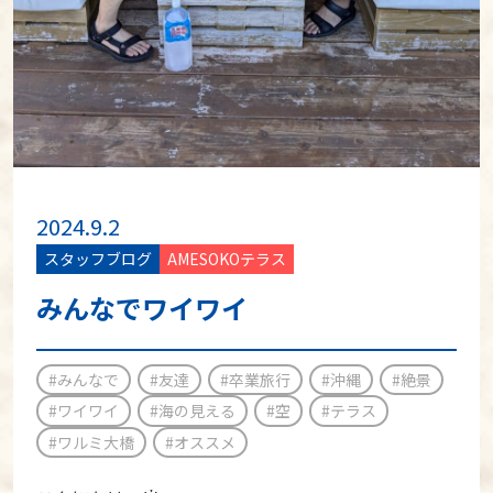
2024.9.2
スタッフブログ
AMESOKOテラス
みんなでワイワイ
#みんなで
#友達
#卒業旅行
#沖縄
#絶景
#ワイワイ
#海の見える
#空
#テラス
#ワルミ大橋
#オススメ