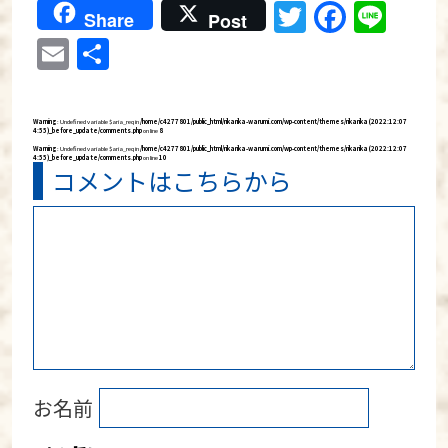
Twitter
Faceb
Lin
Share
Post
Email
分
享
Warning
: Undefined variable $aria_req in
/home/c4277801/public_html/rikarika-warumi.com/wp-content/themes/rikarika (2022:12:07
4:55)_before_update/comments.php
on line
8
Warning
: Undefined variable $aria_req in
/home/c4277801/public_html/rikarika-warumi.com/wp-content/themes/rikarika (2022:12:07
4:55)_before_update/comments.php
on line
10
コメントはこちらから
お名前