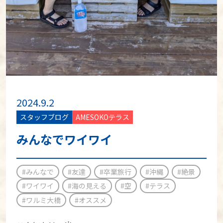
2024.9.2
スタッフブログ
AMESOKOテラス
みんなでワイワイ
#みんなで
#友達
#卒業旅行
#沖縄
#絶景
#ワイワイ
#海の見える
#空
#テラス
#ワルミ大橋
#オススメ