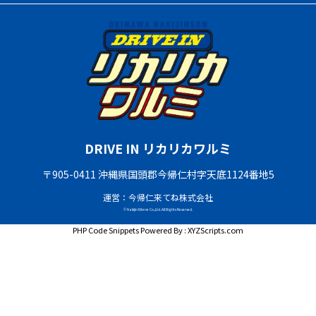
DRIVE IN リカリカワルミ
〒905-0411 沖縄県国頭郡今帰仁村字天底1124番地5
運営：今帰仁来てね株式会社
© Nakijin Kitene Co.,Ltd. All Rights Reserved.
PHP Code Snippets
Powered By :
XYZScripts.com