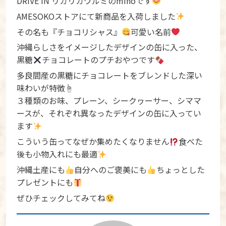
DRIVE IN リカリカワルミのmihoです
AMESOKOストアにて新商品を入荷しました
その名も『チョコリシャス』
可愛い名前
沖縄らしさをイメージしたデザインの缶に入った、
黒糖
チョコレートのプチおやつです
多良間産の黒糖にチョコレートをブレンドした深い
味わいが特徴☝️
３種類のお味、プレーン、シークヮーサー、シママ
ースが、それぞれ異なったデザインの缶に入ってい
ます
こういう缶ってなぜか集めたくなりません
食べた
後も小物入れにも最適
沖縄土産にも
自分へのご褒美にも
ちょっとした
プレゼントにも
ぜひチェックしてみてね