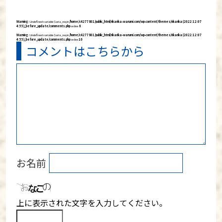
有
Warning
: Undefined variable $aria_req in
/home/c4277801/public_html/rikarika-warumi.com/wp-content/themes/rikarika (2022:12:07
4:55)_before_update/comments.php
on line
8
Warning
: Undefined variable $aria_req in
/home/c4277801/public_html/rikarika-warumi.com/wp-content/themes/rikarika (2022:12:07
4:55)_before_update/comments.php
on line
10
コメントはこちらから
お名前
上に表示された文字を入力してください。