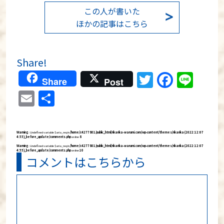
この人が書いた
ほかの記事はこちら
Share!
Twitter
Faceb
Lin
Share
Post
Email
共
有
Warning
: Undefined variable $aria_req in
/home/c4277801/public_html/rikarika-warumi.com/wp-content/themes/rikarika (2022:12:07
4:55)_before_update/comments.php
on line
8
Warning
: Undefined variable $aria_req in
/home/c4277801/public_html/rikarika-warumi.com/wp-content/themes/rikarika (2022:12:07
4:55)_before_update/comments.php
on line
10
コメントはこちらから