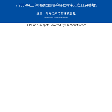
〒905-0411 沖縄県国頭郡今帰仁村字天底1124番地5
運営：今帰仁来てね株式会社
© Nakijin Kitene Co.,Ltd. All Rights Reserved.
PHP Code Snippets
Powered By :
XYZScripts.com