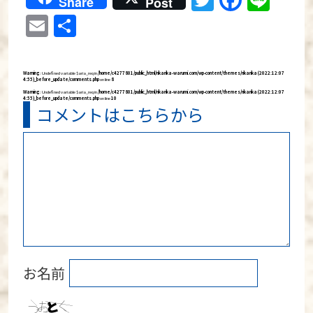
Twitter
Faceb
Lin
Share
Post
Email
共
有
Warning
: Undefined variable $aria_req in
/home/c4277801/public_html/rikarika-warumi.com/wp-content/themes/rikarika (2022:12:07
4:55)_before_update/comments.php
on line
8
Warning
: Undefined variable $aria_req in
/home/c4277801/public_html/rikarika-warumi.com/wp-content/themes/rikarika (2022:12:07
4:55)_before_update/comments.php
on line
10
コメントはこちらから
お名前