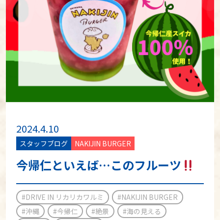
2024.4.10
スタッフブログ
NAKIJIN BURGER
今帰仁といえば…このフルーツ
#DRIVE IN リカリカワルミ
#NAKIJIN BURGER
#沖縄
#今帰仁
#絶景
#海の見える