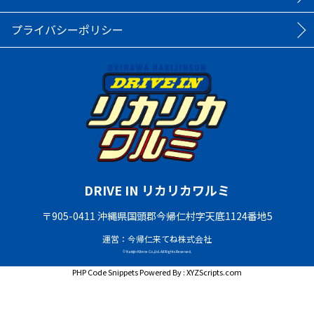
プライバシーポリシー
DRIVE IN リカリカワルミ
〒905-0411 沖縄県国頭郡今帰仁村字天底1124番地5
運営：今帰仁来てね株式会社
© Nakijin Kitene Co.,Ltd. All Rights Reserved.
PHP Code Snippets
Powered By :
XYZScripts.com