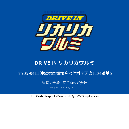
DRIVE IN リカリカワルミ
〒905-0411 沖縄県国頭郡今帰仁村字天底1124番地5
運営：今帰仁来てね株式会社
© Nakijin Kitene Co.,Ltd. All Rights Reserved.
PHP Code Snippets
Powered By :
XYZScripts.com