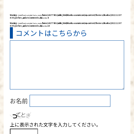
有
Warning
: Undefined variable $aria_req in
/home/c4277801/public_html/rikarika-warumi.com/wp-content/themes/rikarika (2022:12:07
4:55)_before_update/comments.php
on line
8
Warning
: Undefined variable $aria_req in
/home/c4277801/public_html/rikarika-warumi.com/wp-content/themes/rikarika (2022:12:07
4:55)_before_update/comments.php
on line
10
コメントはこちらから
お名前
上に表示された文字を入力してください。