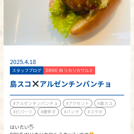
2025.4.18
スタッフブログ
DRIVE IN リカリカワルミ
島スコ
アルゼンチンパンチョ
#アルゼンチンパンチョ
#アクセント
#島スコ
#ピパーツ
#唐辛子
#パンチ
#コラボ
はいたい🖐️