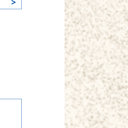
k
il
共
有