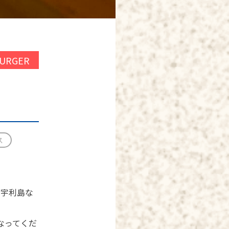
BURGER
ス
古宇利島な
になってくだ