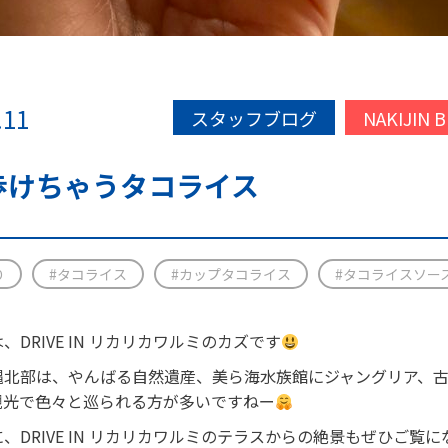
.11
スタッフブログ
NAKIJIN 
歩けちゃうタコライス
り
#タコライス
#カップタコライス
#タコライスソー
、DRIVE IN リカリカワルミのカズです
縄北部は、やんばる自然遺産、美ら海水族館にジャングリア、
観光で色々と巡られる方が多いですねー
、DRIVE IN リカリカワルミのテラスからの絶景もぜひご覧