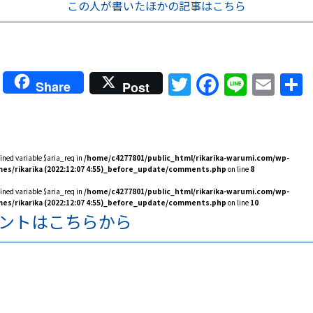
この人が書いた
ほかの記事はこちら
Twitter
Faceboo
Line
Ema
Share
Post
fined variable $aria_req in
/home/c4277801/public_html/rikarika-warumi.com/wp-
es/rikarika (2022:12:07 4:55)_before_update/comments.php
on line
8
fined variable $aria_req in
/home/c4277801/public_html/rikarika-warumi.com/wp-
es/rikarika (2022:12:07 4:55)_before_update/comments.php
on line
10
ントはこちらから