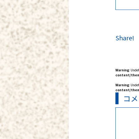
Share!
Warning
: Unde
content/them
Warning
: Unde
content/them
コメ