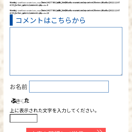
Warning
: Undefined variable $aria_req in
/home/c4277801/public_html/rikarika-warumi.com/wp-content/themes/rikarika (2022:12:07
4:55)_before_update/comments.php
on line
8
Warning
: Undefined variable $aria_req in
/home/c4277801/public_html/rikarika-warumi.com/wp-content/themes/rikarika (2022:12:07
4:55)_before_update/comments.php
on line
10
コメントはこちらから
お名前
上に表示された文字を入力してください。