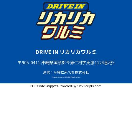
DRIVE IN リカリカワルミ
〒905-0411 沖縄県国頭郡今帰仁村字天底1124番地5
運営：今帰仁来てね株式会社
© Nakijin Kitene Co.,Ltd. All Rights Reserved.
PHP Code Snippets
Powered By :
XYZScripts.com