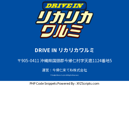
DRIVE IN リカリカワルミ
〒905-0411 沖縄県国頭郡今帰仁村字天底1124番地5
運営：今帰仁来てね株式会社
© Nakijin Kitene Co.,Ltd. All Rights Reserved.
PHP Code Snippets
Powered By :
XYZScripts.com