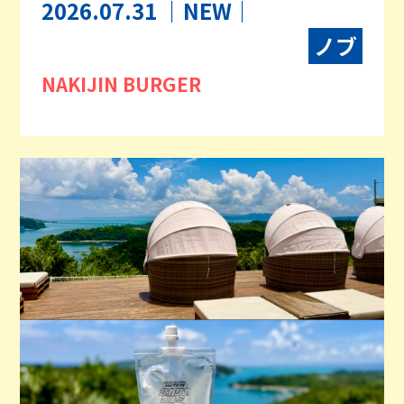
2026.07.31
｜NEW｜
ノブ
NAKIJIN BURGER