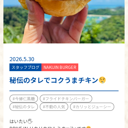
2026.5.30
スタッフブログ
NAKIJIN BURGER
秘伝のタレでコクうまチキン
#今帰仁黒糖
#フライドチキンバーガー
#秘伝のタレ
#不動の人気
#カリッとジューシー
はいたい🖐️