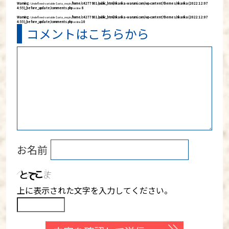
Warning
: Undefined variable $aria_req in
/home/c4277801/public_html/rikarika-warumi.com/wp-content/themes/rikarika (2022:12:07
4:55)_before_update/comments.php
on line
8
Warning
: Undefined variable $aria_req in
/home/c4277801/public_html/rikarika-warumi.com/wp-content/themes/rikarika (2022:12:07
4:55)_before_update/comments.php
on line
10
コメントはこちらから
お名前
上に表示された文字を入力してください。