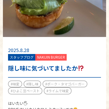
2025.8.28
スタッフブログ
NAKIJIN BURGER
隠し味に気づいてましたか
#味変
#隠し味
#ポーク・タマゴバーガー
#ひよこ豆ペースト
#ライムで味変
はいたい🖐️