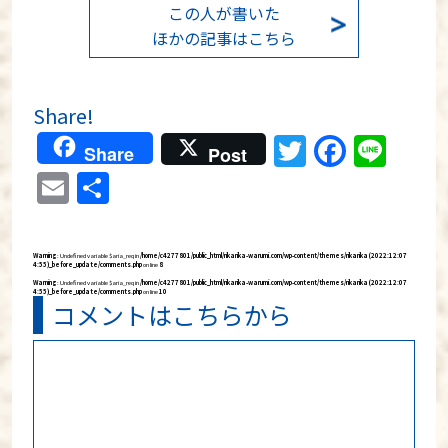
この人が書いた
ほかの記事はこちら
Share!
Twitter
Faceb
Lin
Share
Post
Email
共
有
Warning
: Undefined variable $aria_req in
/home/c4277801/public_html/rikarika-warumi.com/wp-content/themes/rikarika (2022:12:07
4:55)_before_update/comments.php
on line
8
Warning
: Undefined variable $aria_req in
/home/c4277801/public_html/rikarika-warumi.com/wp-content/themes/rikarika (2022:12:07
4:55)_before_update/comments.php
on line
10
コメントはこちらから