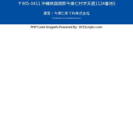
〒905-0411 沖縄県国頭郡今帰仁村字天底1124番地5
運営：今帰仁来てね株式会社
© Nakijin Kitene Co.,Ltd. All Rights Reserved.
PHP Code Snippets
Powered By :
XYZScripts.com