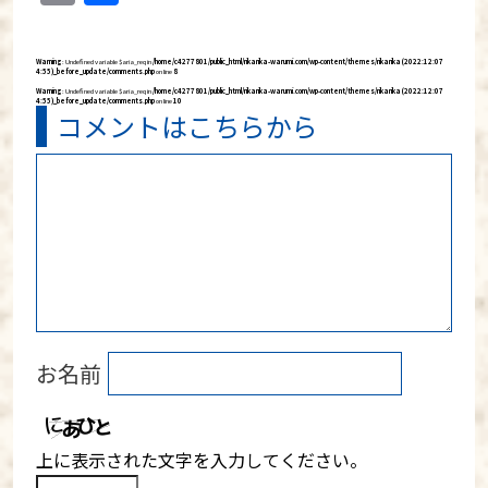
有
Warning
: Undefined variable $aria_req in
/home/c4277801/public_html/rikarika-warumi.com/wp-content/themes/rikarika (2022:12:07
4:55)_before_update/comments.php
on line
8
Warning
: Undefined variable $aria_req in
/home/c4277801/public_html/rikarika-warumi.com/wp-content/themes/rikarika (2022:12:07
4:55)_before_update/comments.php
on line
10
コメントはこちらから
お名前
上に表示された文字を入力してください。