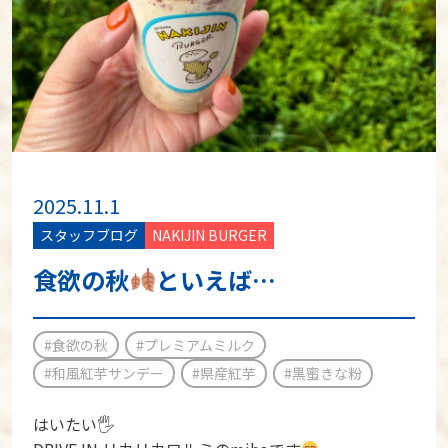
2025.11.1
スタッフブログ
NAKIJIN BURGER
食欲の秋
といえば…
#食欲の秋
#プレミアムミルク
#和風紅芋サンデー
#県産紅芋
#黒蜜きな粉
はいたい🖐️