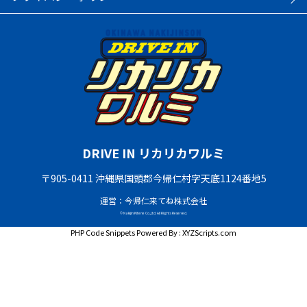
DRIVE IN リカリカワルミ
〒905-0411 沖縄県国頭郡今帰仁村字天底1124番地5
運営：今帰仁来てね株式会社
© Nakijin Kitene Co.,Ltd. All Rights Reserved.
PHP Code Snippets
Powered By :
XYZScripts.com