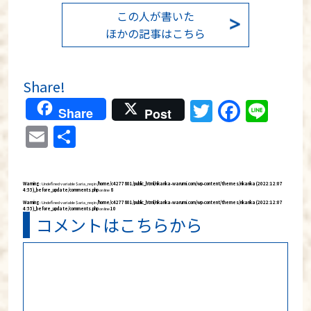
この人が書いた
ほかの記事はこちら
Share!
Twitter
Faceb
Lin
Share
Post
Email
共
有
Warning
: Undefined variable $aria_req in
/home/c4277801/public_html/rikarika-warumi.com/wp-content/themes/rikarika (2022:12:07
4:55)_before_update/comments.php
on line
8
Warning
: Undefined variable $aria_req in
/home/c4277801/public_html/rikarika-warumi.com/wp-content/themes/rikarika (2022:12:07
4:55)_before_update/comments.php
on line
10
コメントはこちらから