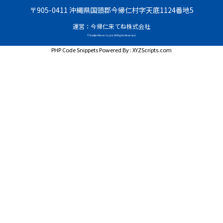
〒905-0411 沖縄県国頭郡今帰仁村字天底1124番地5
運営：今帰仁来てね株式会社
© Nakijin Kitene Co.,Ltd. All Rights Reserved.
PHP Code Snippets
Powered By :
XYZScripts.com