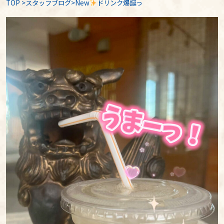
TOP
>
スタッフブログ
>New
ドリンク爆誕っ