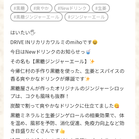
#黒糖
#爽やか
#Newドリンク
#生姜
#黒糖ジンジャーエール
#ジンジャーエール
はいたい🖐️
DRIVE INリカリカワルミのmihoです
今日はNewドリンクのお知らせっ
その名も【黒糖ジンジャーエール】
今帰仁村の手作り黒糖を使った、生姜とスパイスの
香る爽やかなドリンクが爆誕です
黒糖屋さんが作ったオリジナルのジンジャーシロッ
プは、コクも風味も抜群！
炭酸で割って爽やかなドリンクに仕立てました
黒糖ミネラルと生姜ジンゲロールの相乗効果で、体
を温め、風邪を予防、消化促進、免疫力向上など効
き目盛りだくさんです