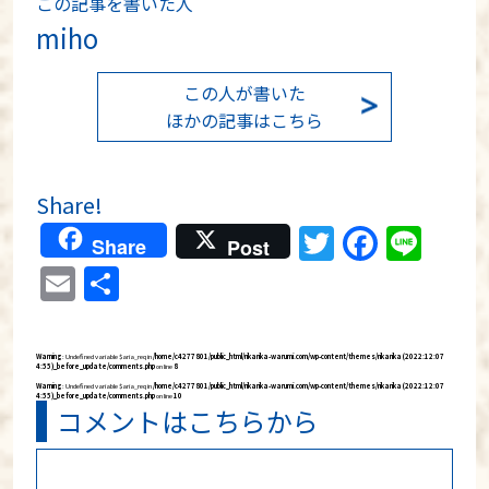
この記事を書いた人
miho
この人が書いた
ほかの記事はこちら
Share!
Twitter
Faceb
Lin
Share
Post
Email
共
有
Warning
: Undefined variable $aria_req in
/home/c4277801/public_html/rikarika-warumi.com/wp-content/themes/rikarika (2022:12:07
4:55)_before_update/comments.php
on line
8
Warning
: Undefined variable $aria_req in
/home/c4277801/public_html/rikarika-warumi.com/wp-content/themes/rikarika (2022:12:07
4:55)_before_update/comments.php
on line
10
コメントはこちらから