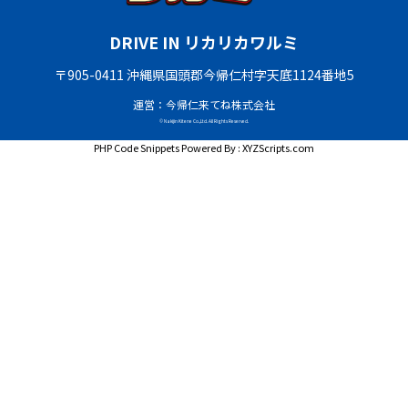
DRIVE IN リカリカワルミ
〒905-0411 沖縄県国頭郡今帰仁村字天底1124番地5
運営：今帰仁来てね株式会社
© Nakijin Kitene Co.,Ltd. All Rights Reserved.
PHP Code Snippets
Powered By :
XYZScripts.com